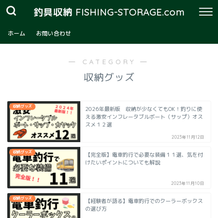
釣具収納 FISHING-STORAGE.com
ホーム
お問い合わせ
― CATEGORY ―
収納グッズ
収納グッズ
2026年最新版 収納が少なくてもOK！釣りに使
える激安インフレータブルボート（サップ）オス
スメ１２選
2023年11月12日
収納グッズ
【完全版】電車釣行で必要な装備１１選、気を付
けたいポイントについても解説
2023年11月10日
収納グッズ
【経験者が語る】電車釣行でのクーラーボックス
の選び方